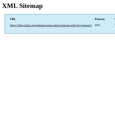
XML Sitemap
URL
Priority
https://olga-clinic.ru/protezirovanie-zubov/remont-zubnyh-protezov/
60%