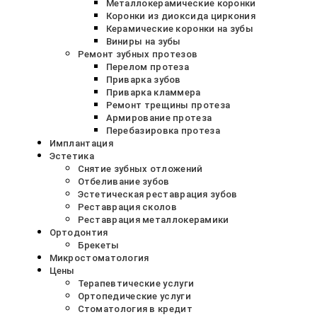
Металлокерамические коронки
Коронки из диоксида циркония
Керамические коронки на зубы
Виниры на зубы
Ремонт зубных протезов
Перелом протеза
Приварка зубов
Приварка кламмера
Ремонт трещины протеза
Армирование протеза
Перебазировка протеза
Имплантация
Эстетика
Снятие зубных отложений
Отбеливание зубов
Эстетическая реставрация зубов
Реставрация сколов
Реставрация металлокерамики
Ортодонтия
Брекеты
Микростоматология
Цены
Терапевтические услуги
Ортопедические услуги
Стоматология в кредит