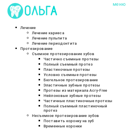
меню
Сеть стоматологических клиник «ОЛЬГА»
Лечение
Лечение кариеса
Лечение пульпита
Лечение периодонтита
Протезирование
Съемное протезирование зубов
Частично съемные протезы
Полный съемный протез
Пластиночные протезы
Условно съемные протезы
Бюгельное протезирование
Эластичные зубные протезы
Протезы из материала Acry-Free
Нейлоновые зубные протезы
Частичные пластиночные протезы
Полный съемный пластиночный
протез
Несъемное протезирование зубов
Поставить коронку на зуб
Временные коронки