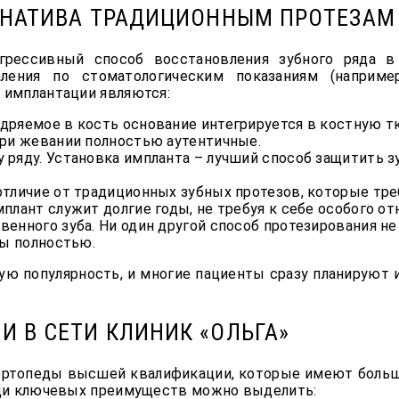
РНАТИВА ТРАДИЦИОННЫМ ПРОТЕЗАМ
рессивный способ восстановления зубного ряда в 
аления по стоматологическим показаниям (наприм
имплантации являются:
ряемое в кость основание интегрируется в костную тка
при жевании полностью аутентичные.
 ряду. Установка импланта – лучший способ защитить з
отличие от традиционных зубных протезов, которые тре
плант служит долгие годы, не требуя к себе особого от
венного зуба. Ни один другой способ протезирования н
ны полностью.
ую популярность, и многие пациенты сразу планируют 
 В СЕТИ КЛИНИК «ОЛЬГА»
-ортопеды высшей квалификации, которые имеют больш
еди ключевых преимуществ можно выделить: