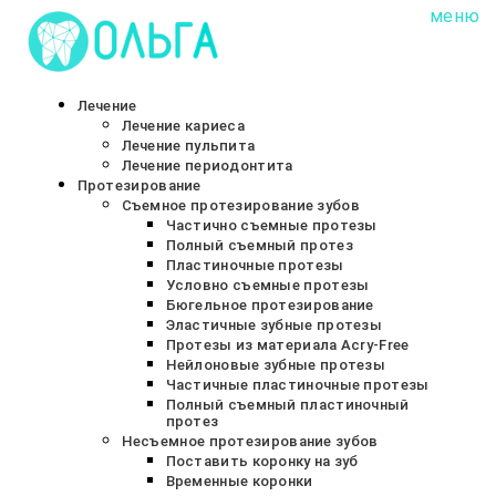
меню
Сеть стоматологических клиник «ОЛЬГА»
Лечение
Лечение кариеса
Лечение пульпита
Лечение периодонтита
Протезирование
Съемное протезирование зубов
Частично съемные протезы
Полный съемный протез
Пластиночные протезы
Условно съемные протезы
Бюгельное протезирование
Эластичные зубные протезы
Протезы из материала Acry-Free
Нейлоновые зубные протезы
Частичные пластиночные протезы
Полный съемный пластиночный
протез
Несъемное протезирование зубов
Поставить коронку на зуб
Временные коронки