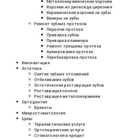
Металлокерамические коронки
Коронки из диоксида циркония
Керамические коронки на зубы
Виниры на зубы
Ремонт зубных протезов
Перелом протеза
Приварка зубов
Приварка кламмера
Ремонт трещины протеза
Армирование протеза
Перебазировка протеза
Имплантация
Эстетика
Снятие зубных отложений
Отбеливание зубов
Эстетическая реставрация зубов
Реставрация сколов
Реставрация металлокерамики
Ортодонтия
Брекеты
Микростоматология
Цены
Терапевтические услуги
Ортопедические услуги
Стоматология в кредит