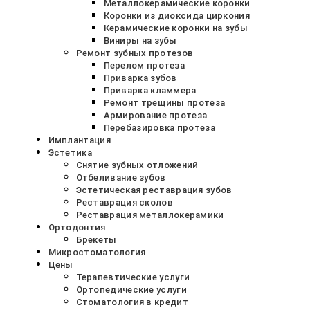
Металлокерамические коронки
Коронки из диоксида циркония
Керамические коронки на зубы
Виниры на зубы
Ремонт зубных протезов
Перелом протеза
Приварка зубов
Приварка кламмера
Ремонт трещины протеза
Армирование протеза
Перебазировка протеза
Имплантация
Эстетика
Снятие зубных отложений
Отбеливание зубов
Эстетическая реставрация зубов
Реставрация сколов
Реставрация металлокерамики
Ортодонтия
Брекеты
Микростоматология
Цены
Терапевтические услуги
Ортопедические услуги
Стоматология в кредит