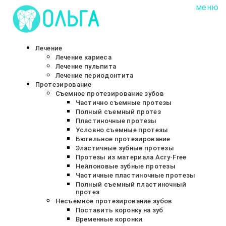
меню
Сеть стоматологических клиник «ОЛЬГА»
Лечение
Лечение кариеса
Лечение пульпита
Лечение периодонтита
Протезирование
Съемное протезирование зубов
Частично съемные протезы
Полный съемный протез
Пластиночные протезы
Условно съемные протезы
Бюгельное протезирование
Эластичные зубные протезы
Протезы из материала Acry-Free
Нейлоновые зубные протезы
Частичные пластиночные протезы
Полный съемный пластиночный
протез
Несъемное протезирование зубов
Поставить коронку на зуб
Временные коронки